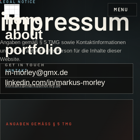
LEGAL NOTICE
impressum
MENU
home
about
Angaben gemäß § 5 TMG sowie Kontaktinformationen
portfolio
und die verantwortliche Person für die Inhalte dieser
Website.
GET IN TOUCH
m-morley@gmx.de
KONTAKT
linkedin.com/in/markus-morley
kontakt@markusmorley.de
ANGABEN GEMÄSS § 5 TMG